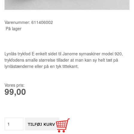
KURSER
Varenummer:
611406002
SCANNCUT
På lager
Lynlås trykfod E enkelt sidet til Janome symaskiner model 920,
trykfodens smalle størrelse tillader at man kan sy helt tæt på
lynlåstænderne eller på en tyk tittekant.
Vores pris:
99,00