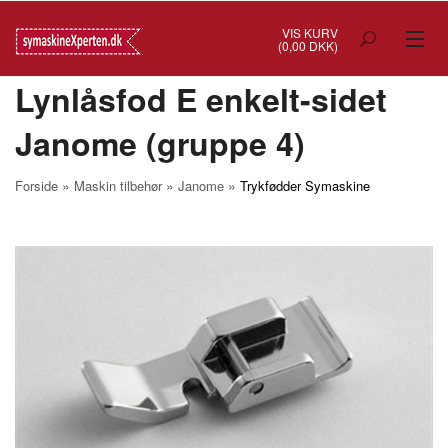
VIS KURV
(0,00 DKK)
Lynlåsfod E enkelt-sidet
TILBUD
Janome (gruppe 4)
SYMASKINER
OVERLOCK
»
»
»
Forside
Maskin tilbehør
Janome
Trykfødder Symaskine
COVERSTITCH
BRODERIMASKINER
INDUSTRI
BRUGTE/DEMO
MASKIN TILBEHØR
SYTILBEHØR