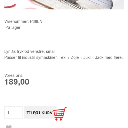
KURSER
Varenummer:
P36LN
SCANNCUT
På lager
Lynlås trykfod venstre, smal
Passer til industri symaskiner, Texi + Zoje + Juki + Jack med flere.
Vores pris:
189,00