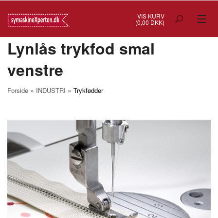
VIS KURV
(0,00 DKK)
Lynlås trykfod smal
TILBUD
venstre
SYMASKINER
OVERLOCK
»
»
Forside
INDUSTRI
Trykfødder
COVERSTITCH
BRODERIMASKINER
INDUSTRI
BRUGTE/DEMO
MASKIN TILBEHØR
SYTILBEHØR