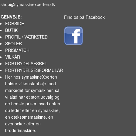
shop@symaskinexperten.dk
GENVEJE:
Find os på Facebook
FORSIDE
BUTIK
PROFIL / VÆRKSTED
SKOLER
PRISMATCH
VILKÅR
FORTRYDELSESRET
FORTRYDELSESFORMULAR
Her hos symaskineXperten
holder vi konstant øje med
markedet for
symaskiner
, så
vi altid har et stort udvalg og
de bedste priser, hvad enten
du leder efter en symaskine,
en dæksømsmaskine, en
overlocker eller en
broderimaskine.