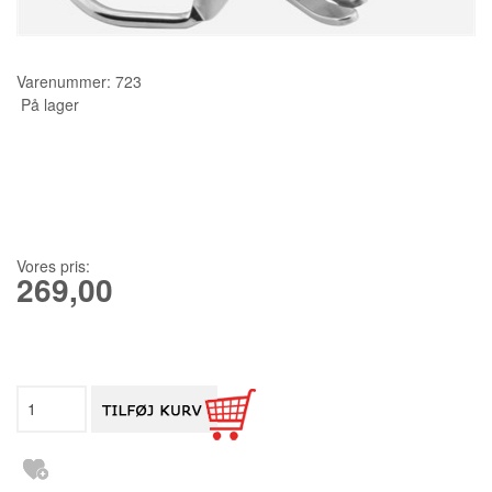
KURSER
Varenummer:
723
SCANNCUT
På lager
Vores pris:
269,00