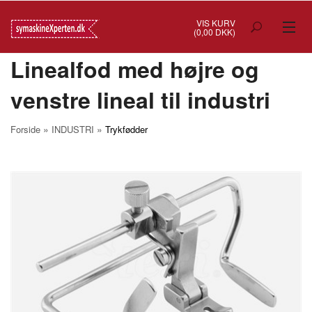
VIS KURV
(0,00 DKK)
Linealfod med højre og
TILBUD
venstre lineal til industri
SYMASKINER
OVERLOCK
»
»
Forside
INDUSTRI
Trykfødder
COVERSTITCH
BRODERIMASKINER
INDUSTRI
BRUGTE/DEMO
MASKIN TILBEHØR
SYTILBEHØR