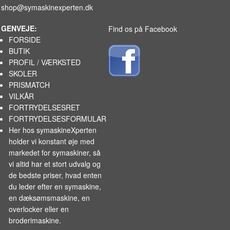
shop@symaskinexperten.dk
GENVEJE:
Find os på Facebook
FORSIDE
BUTIK
PROFIL / VÆRKSTED
SKOLER
PRISMATCH
VILKÅR
FORTRYDELSESRET
FORTRYDELSESFORMULAR
Her hos symaskineXperten
holder vi konstant øje med
markedet for
symaskiner
, så
vi altid har et stort udvalg og
de bedste priser, hvad enten
du leder efter en symaskine,
en dæksømsmaskine, en
overlocker eller en
broderimaskine.