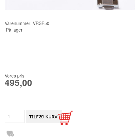
KURSER
Varenummer:
VRSF50
SCANNCUT
På lager
Vores pris:
495,00