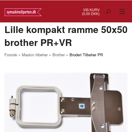
VIS KURV
(0,00 DKK)
Lille kompakt ramme 50x50
TILBUD
brother PR+VR
SYMASKINER
OVERLOCK
»
»
»
Forside
Maskin tilbehør
Brother
Broderi Tilbehør PR
COVERSTITCH
BRODERIMASKINER
INDUSTRI
BRUGTE/DEMO
MASKIN TILBEHØR
SYTILBEHØR