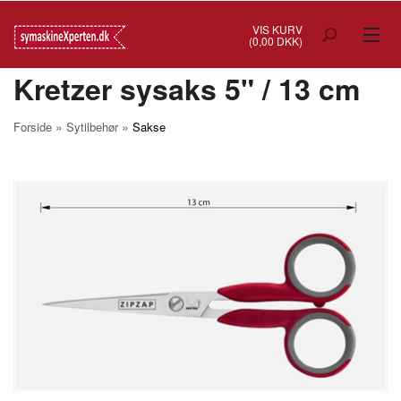
VIS KURV
(0,00 DKK)
Kretzer sysaks 5" / 13 cm
TILBUD
SYMASKINER
»
»
Forside
Sytilbehør
Sakse
OVERLOCK
COVERSTITCH
BRODERIMASKINER
INDUSTRI
BRUGTE/DEMO
MASKIN TILBEHØR
SYTILBEHØR