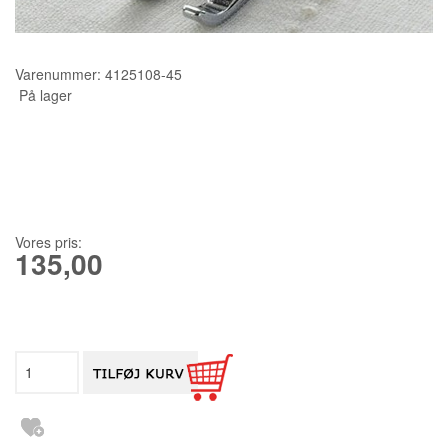
KURSER
Varenummer:
4125108-45
SCANNCUT
På lager
Vores pris:
135,00