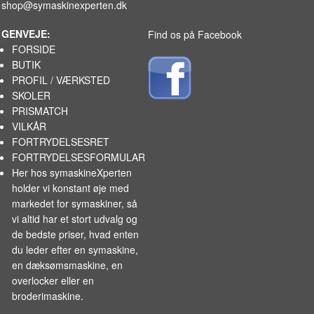
shop@symaskinexperten.dk
GENVEJE:
Find os på Facebook
FORSIDE
BUTIK
PROFIL / VÆRKSTED
SKOLER
PRISMATCH
VILKÅR
FORTRYDELSESRET
FORTRYDELSESFORMULAR
Her hos symaskineXperten
holder vi konstant øje med
markedet for
symaskiner
, så
vi altid har et stort udvalg og
de bedste priser, hvad enten
du leder efter en symaskine,
en dæksømsmaskine, en
overlocker eller en
broderimaskine.