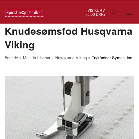
VIS KURV
(0,00 DKK)
Knudesømsfod Husqvarna
TILBUD
Viking
SYMASKINER
OVERLOCK
»
»
»
Forside
Maskin tilbehør
Husqvarna Viking
Trykfødder Symaskine
COVERSTITCH
BRODERIMASKINER
INDUSTRI
BRUGTE/DEMO
MASKIN TILBEHØR
SYTILBEHØR