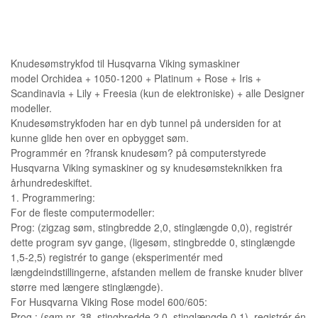
Knudesømstrykfod til Husqvarna Viking symaskiner
model Orchidea + 1050-1200 + Platinum + Rose + Iris +
Scandinavia + Lily + Freesia (kun de elektroniske) + alle Designer
modeller.
Knudesømstrykfoden har en dyb tunnel på undersiden for at
kunne glide hen over en opbygget søm.
Programmér en ?fransk knudesøm? på computerstyrede
Husqvarna Viking symaskiner og sy knudesømsteknikken fra
århundredeskiftet.
1. Programmering:
For de fleste computermodeller:
Prog: (zigzag søm, stingbredde 2,0, stinglængde 0,0), registrér
dette program syv gange, (ligesøm, stingbredde 0, stinglængde
1,5-2,5) registrér to gange (eksperimentér med
længdeindstillingerne, afstanden mellem de franske knuder bliver
større med længere stinglængde).
For Husqvarna Viking Rose model 600/605:
Prog.: (søm nr. 38, stingbredde 2,0, stinglængde 0,1), registrér én