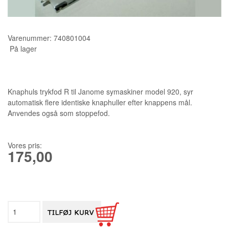
KURSER
Varenummer:
740801004
SCANNCUT
På lager
Knaphuls trykfod R til Janome symaskiner model 920, syr
automatisk flere identiske knaphuller efter knappens mål.
Anvendes også som stoppefod.
Vores pris:
175,00