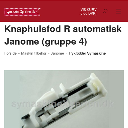
VIS KURV
(0,00 DKK)
Knaphulsfod R automatisk
TILBUD
Janome (gruppe 4)
SYMASKINER
OVERLOCK
»
»
»
Forside
Maskin tilbehør
Janome
Trykfødder Symaskine
COVERSTITCH
BRODERIMASKINER
INDUSTRI
BRUGTE/DEMO
MASKIN TILBEHØR
SYTILBEHØR