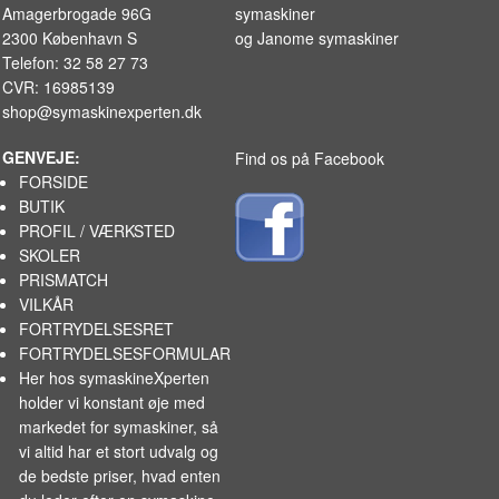
Amagerbrogade 96G
symaskiner
2300 København S
og
Janome symaskiner
Telefon: 32 58 27 73
CVR: 16985139
shop@symaskinexperten.dk
GENVEJE:
Find os på Facebook
FORSIDE
BUTIK
PROFIL / VÆRKSTED
SKOLER
PRISMATCH
VILKÅR
FORTRYDELSESRET
FORTRYDELSESFORMULAR
Her hos symaskineXperten
holder vi konstant øje med
markedet for
symaskiner
, så
vi altid har et stort udvalg og
de bedste priser, hvad enten