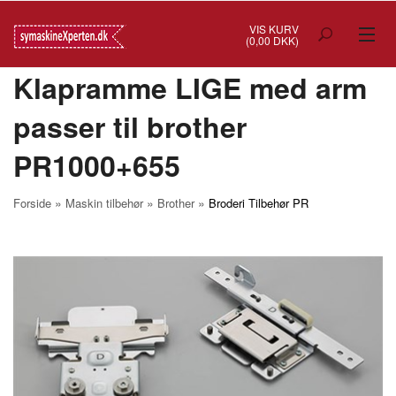
VIS KURV
(0,00 DKK)
Klapramme LIGE med arm
TILBUD
passer til brother
SYMASKINER
PR1000+655
OVERLOCK
COVERSTITCH
»
»
»
Forside
Maskin tilbehør
Brother
Broderi Tilbehør PR
BRODERIMASKINER
INDUSTRI
BRUGTE/DEMO
MASKIN TILBEHØR
SYTILBEHØR