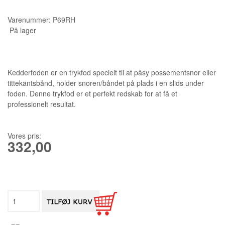
KURSER
Varenummer:
P69RH
På lager
SCANNCUT
Kedderfoden er en trykfod specielt til at påsy possementsnor eller
tittekantsbånd, holder snoren/båndet på plads i en slids under
foden. Denne trykfod er et perfekt redskab for at få et
professionelt resultat.
Vores pris:
332,00