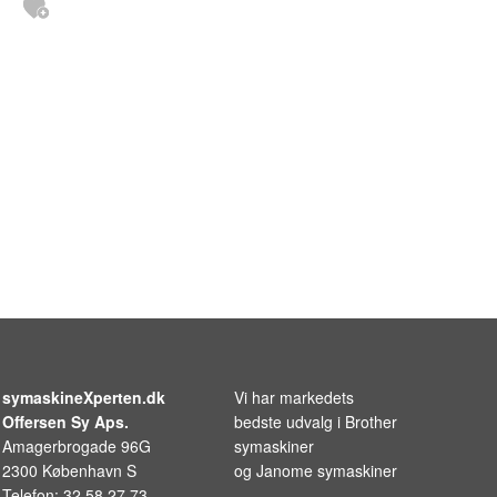
symaskineXperten.dk
Vi har markedets
Offersen Sy Aps.
bedste udvalg i
Brother
Amagerbrogade 96G
symaskiner
2300 København S
og
Janome symaskiner
Telefon: 32 58 27 73