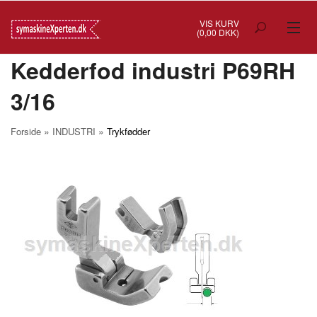
VIS KURV
(0,00 DKK)
Kedderfod industri P69RH
TILBUD
3/16
SYMASKINER
OVERLOCK
»
»
Forside
INDUSTRI
Trykfødder
COVERSTITCH
BRODERIMASKINER
INDUSTRI
BRUGTE/DEMO
MASKIN TILBEHØR
SYTILBEHØR