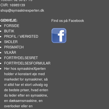
CVR: 16985139
shop@symaskinexperten.dk
GENVEJE:
Find os på Facebook
FORSIDE
BUTIK
PROFIL / VÆRKSTED
SKOLER
PRISMATCH
VILKÅR
FORTRYDELSESRET
FORTRYDELSESFORMULAR
Her hos symaskineXperten
holder vi konstant øje med
markedet for
symaskiner
, så
vi altid har et stort udvalg og
de bedste priser, hvad enten
du leder efter en symaskine,
en dæksømsmaskine, en
overlocker eller en