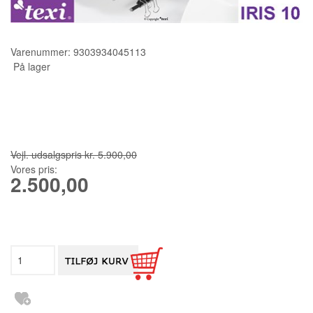
KURSER
Varenummer:
9303934045113
SCANNCUT
På lager
Vejl. udsalgspris kr. 5.900,00
Vores pris:
2.500,00