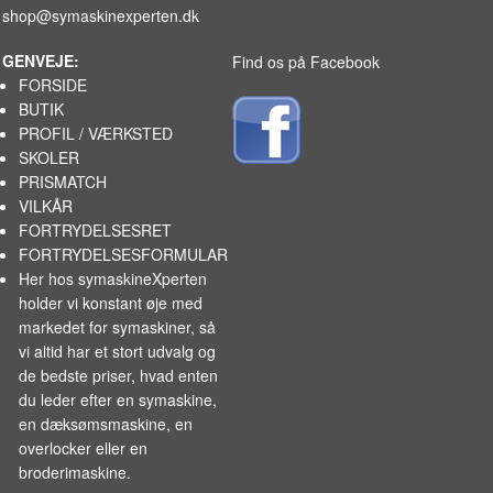
shop@symaskinexperten.dk
GENVEJE:
Find os på Facebook
FORSIDE
BUTIK
PROFIL / VÆRKSTED
SKOLER
PRISMATCH
VILKÅR
FORTRYDELSESRET
FORTRYDELSESFORMULAR
Her hos symaskineXperten
holder vi konstant øje med
markedet for
symaskiner
, så
vi altid har et stort udvalg og
de bedste priser, hvad enten
du leder efter en symaskine,
en dæksømsmaskine, en
overlocker eller en
broderimaskine.