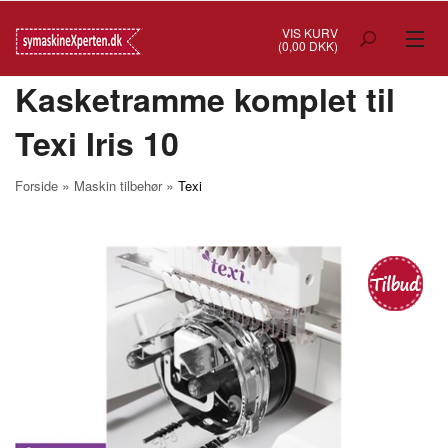
VIS KURV
(0,00 DKK)
Kasketramme komplet til
TILBUD
Texi Iris 10
SYMASKINER
OVERLOCK
»
»
Forside
Maskin tilbehør
Texi
COVERSTITCH
BRODERIMASKINER
INDUSTRI
BRUGTE/DEMO
MASKIN TILBEHØR
SYTILBEHØR