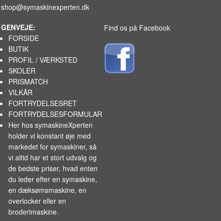
shop@symaskinexperten.dk
GENVEJE:
Find os på Facebook
FORSIDE
BUTIK
PROFIL / VÆRKSTED
SKOLER
PRISMATCH
VILKÅR
FORTRYDELSESRET
FORTRYDELSESFORMULAR
Her hos symaskineXperten
holder vi konstant øje med
markedet for
symaskiner
, så
vi altid har et stort udvalg og
de bedste priser, hvad enten
du leder efter en symaskine,
en dæksømsmaskine, en
overlocker eller en
broderimaskine.