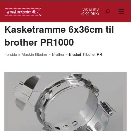
VIS KURV
(0,00 DKK)
Kasketramme 6x36cm til
TILBUD
brother PR1000
SYMASKINER
OVERLOCK
»
»
»
Forside
Maskin tilbehør
Brother
Broderi Tilbehør PR
COVERSTITCH
BRODERIMASKINER
INDUSTRI
BRUGTE/DEMO
MASKIN TILBEHØR
SYTILBEHØR