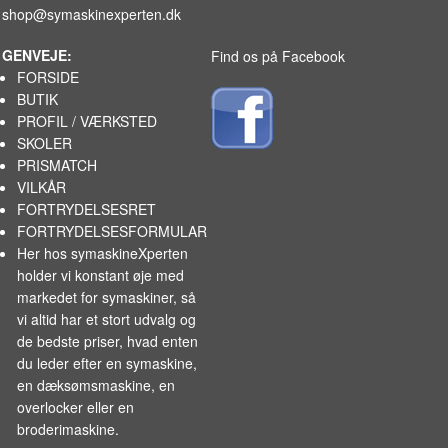
shop@symaskinexperten.dk
GENVEJE:
Find os på Facebook
FORSIDE
BUTIK
PROFIL / VÆRKSTED
SKOLER
PRISMATCH
VILKÅR
FORTRYDELSESRET
FORTRYDELSESFORMULAR
Her hos symaskineXperten
holder vi konstant øje med
markedet for
symaskiner
, så
vi altid har et stort udvalg og
de bedste priser, hvad enten
du leder efter en symaskine,
en dæksømsmaskine, en
overlocker eller en
broderimaskine.