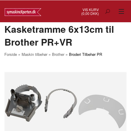
VIS KURV
(0,00 DKK)
Kasketramme 6x13cm til
TILBUD
Brother PR+VR
SYMASKINER
OVERLOCK
»
»
»
Forside
Maskin tilbehør
Brother
Broderi Tilbehør PR
COVERSTITCH
BRODERIMASKINER
INDUSTRI
BRUGTE/DEMO
MASKIN TILBEHØR
SYTILBEHØR