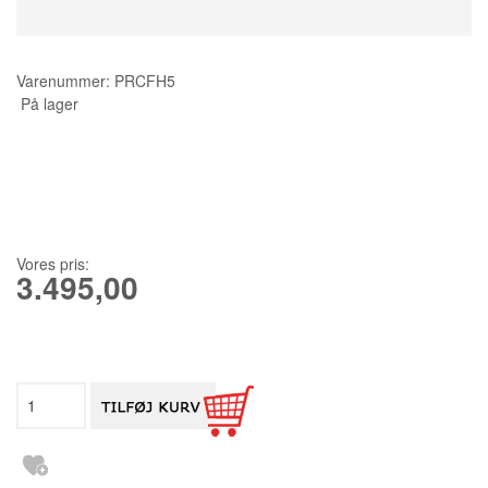
KURSER
Varenummer:
PRCFH5
SCANNCUT
På lager
Vores pris:
3.495,00