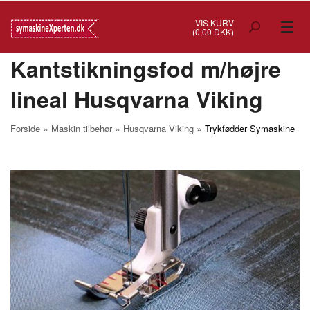
VIS KURV
(0,00 DKK)
Kantstikningsfod m/højre
TILBUD
lineal Husqvarna Viking
SYMASKINER
OVERLOCK
»
»
»
Forside
Maskin tilbehør
Husqvarna Viking
Trykfødder Symaskine
COVERSTITCH
BRODERIMASKINER
INDUSTRI
BRUGTE/DEMO
MASKIN TILBEHØR
SYTILBEHØR