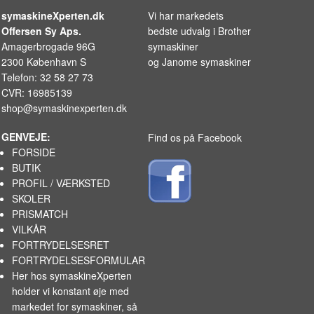
symaskineXperten.dk
Vi har markedets
Offersen Sy Aps.
bedste udvalg i
Brother
Amagerbrogade 96G
symaskiner
2300 København S
og
Janome symaskiner
Telefon: 32 58 27 73
CVR: 16985139
shop@symaskinexperten.dk
GENVEJE:
Find os på Facebook
FORSIDE
BUTIK
PROFIL / VÆRKSTED
SKOLER
PRISMATCH
VILKÅR
FORTRYDELSESRET
FORTRYDELSESFORMULAR
Her hos symaskineXperten
holder vi konstant øje med
markedet for
symaskiner
, så