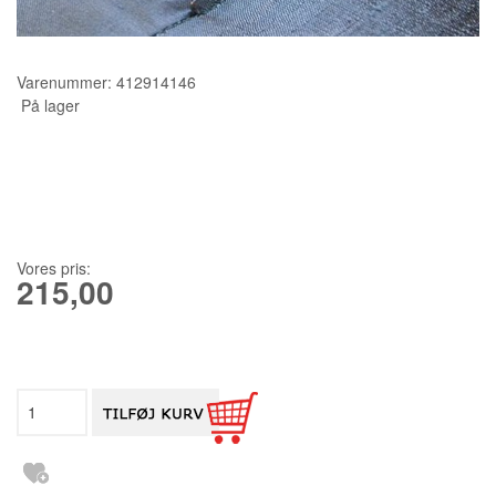
KURSER
Varenummer:
412914146
SCANNCUT
På lager
Vores pris:
215,00