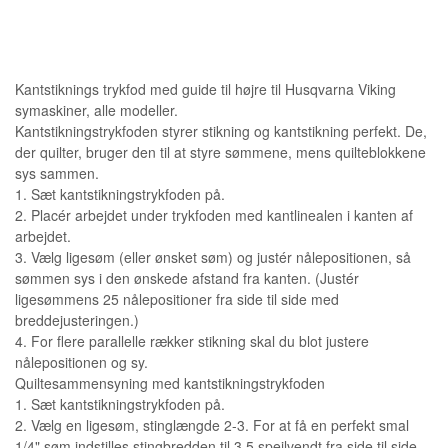
Kantstiknings trykfod med guide til højre til Husqvarna Viking
symaskiner, alle modeller.
Kantstikningstrykfoden styrer stikning og kantstikning perfekt. De,
der quilter, bruger den til at styre sømmene, mens quilteblokkene
sys sammen.
1. Sæt kantstikningstrykfoden på.
2. Placér arbejdet under trykfoden med kantlinealen i kanten af
arbejdet.
3. Vælg ligesøm (eller ønsket søm) og justér nålepositionen, så
sømmen sys i den ønskede afstand fra kanten. (Justér
ligesømmens 25 nålepositioner fra side til side med
breddejusteringen.)
4. For flere parallelle rækker stikning skal du blot justere
nålepositionen og sy.
Quiltesammensyning med kantstikningstrykfoden
1. Sæt kantstikningstrykfoden på.
2. Vælg en ligesøm, stinglængde 2-3. For at få en perfekt smal
1/4" søm indstilles stingbredden til 3,5 spejlvendt fra side til side.