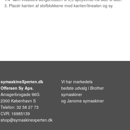
3. Placér kanten af stofblokkene mod kanten/linealen og sy.
symaskineXperten.dk
Vi har markedets
Offersen Sy Aps.
bedste udvalg i
Brother
Amagerbrogade 96G
symaskiner
2300 København S
og
Janome symaskiner
Telefon: 32 58 27 73
CVR: 16985139
shop@symaskinexperten.dk