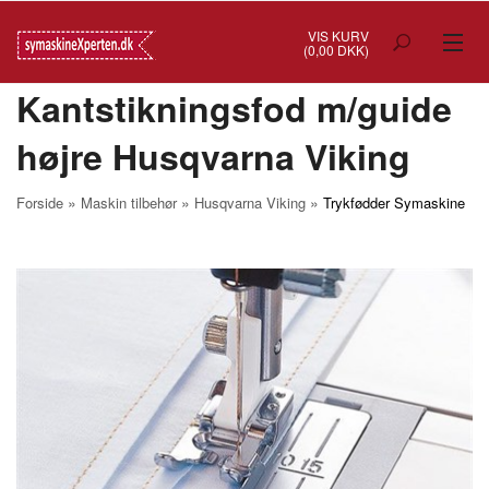
VIS KURV
(0,00 DKK)
Kantstikningsfod m/guide
TILBUD
højre Husqvarna Viking
SYMASKINER
OVERLOCK
»
»
»
Forside
Maskin tilbehør
Husqvarna Viking
Trykfødder Symaskine
COVERSTITCH
BRODERIMASKINER
INDUSTRI
BRUGTE/DEMO
MASKIN TILBEHØR
SYTILBEHØR