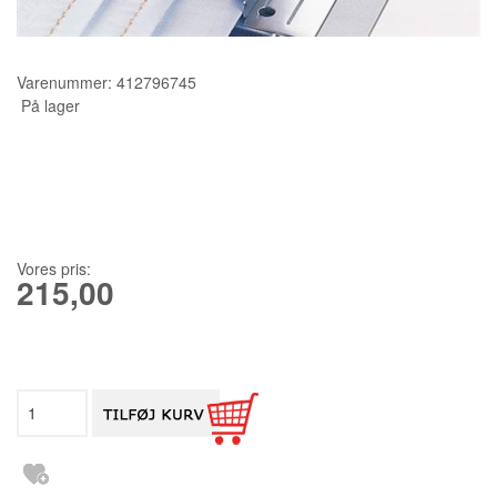
KURSER
Varenummer:
412796745
SCANNCUT
På lager
Vores pris:
215,00