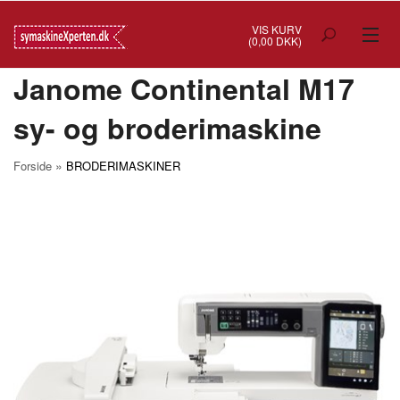
VIS KURV
(0,00 DKK)
Janome Continental M17
TILBUD
sy- og broderimaskine
SYMASKINER
OVERLOCK
»
Forside
BRODERIMASKINER
COVERSTITCH
BRODERIMASKINER
INDUSTRI
BRUGTE/DEMO
MASKIN TILBEHØR
SYTILBEHØR