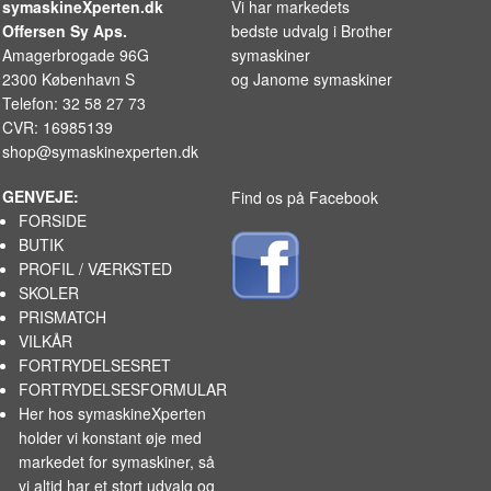
symaskineXperten.dk
Vi har markedets
Offersen Sy Aps.
bedste udvalg i
Brother
Amagerbrogade 96G
symaskiner
2300 København S
og
Janome symaskiner
Telefon: 32 58 27 73
CVR: 16985139
shop@symaskinexperten.dk
GENVEJE:
Find os på Facebook
FORSIDE
BUTIK
PROFIL / VÆRKSTED
SKOLER
PRISMATCH
VILKÅR
FORTRYDELSESRET
FORTRYDELSESFORMULAR
Her hos symaskineXperten
holder vi konstant øje med
markedet for
symaskiner
, så
vi altid har et stort udvalg og