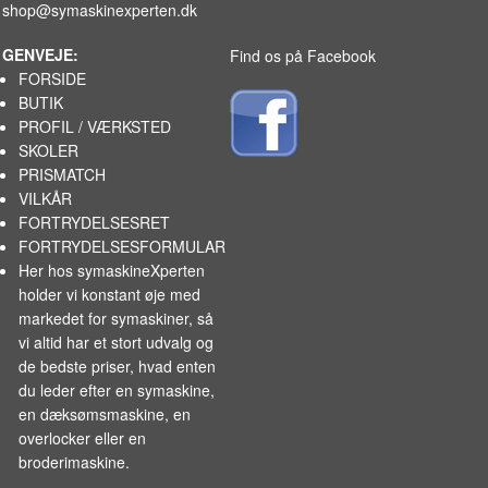
shop@symaskinexperten.dk
GENVEJE:
Find os på Facebook
FORSIDE
BUTIK
PROFIL / VÆRKSTED
SKOLER
PRISMATCH
VILKÅR
FORTRYDELSESRET
FORTRYDELSESFORMULAR
Her hos symaskineXperten
holder vi konstant øje med
markedet for
symaskiner
, så
vi altid har et stort udvalg og
de bedste priser, hvad enten
du leder efter en symaskine,
en dæksømsmaskine, en
overlocker eller en
broderimaskine.