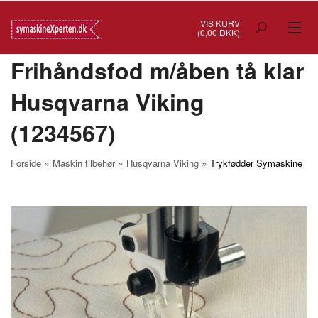
VIS KURV
(0,00 DKK)
Frihåndsfod m/åben tå klar
TILBUD
Husqvarna Viking
SYMASKINER
(1234567)
OVERLOCK
COVERSTITCH
»
»
»
Forside
Maskin tilbehør
Husqvarna Viking
Trykfødder Symaskine
BRODERIMASKINER
INDUSTRI
BRUGTE/DEMO
MASKIN TILBEHØR
SYTILBEHØR