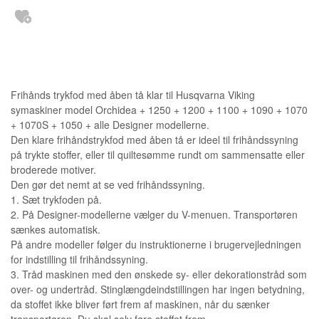
Frihånds trykfod med åben tå klar til Husqvarna Viking
symaskiner model Orchidea + 1250 + 1200 + 1100 + 1090 + 1070
+ 1070S + 1050 + alle Designer modellerne.
Den klare frihåndstrykfod med åben tå er ideel til frihåndssyning
på trykte stoffer, eller til quiltesømme rundt om sammensatte eller
broderede motiver.
Den gør det nemt at se ved frihåndssyning.
1. Sæt trykfoden på.
2. På Designer-modellerne vælger du V-menuen. Transportøren
sænkes automatisk.
På andre modeller følger du instruktionerne i brugervejledningen
for indstilling til frihåndssyning.
3. Tråd maskinen med den ønskede sy- eller dekorationstråd som
over- og undertråd. Stinglængdeindstillingen har ingen betydning,
da stoffet ikke bliver ført frem af maskinen, når du sænker
transportøren. Du skal selv føre stoffet frem.