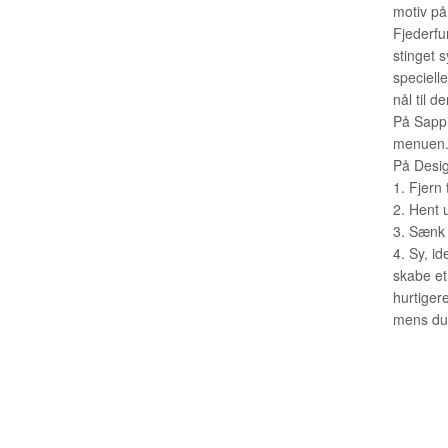
motiv på 
Fjederfun
stinget 
specielle
nål til d
På Sapph
menuen
På Desig
1. Fjern
2. Hent 
3. Sænk 
4. Sy, ide
skabe et 
hurtiger
mens du f