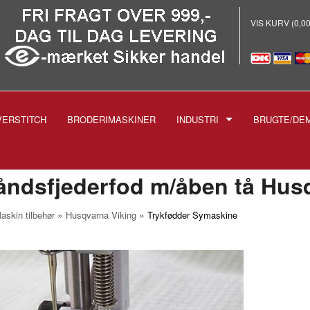
VIS KURV (0,0
VERSTITCH
BRODERIMASKINER
INDUSTRI
BRUGTE/DE
E
-INDUSTRISYMASKINER
-BRODERI
åndsfjederfod m/åben tå Husq
-STRYGEANLÆG PROF.
»
»
askin tilbehør
Husqvarna Viking
Trykfødder Symaskine
-SKÆREMASKINER
SPOLER TIL INDUSTRIMASK
NÅLE TIL INDUSTRIMASKIN
1738 1515
-TRYKFØDDER
1955 135X5