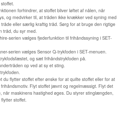
stoffet.
OPBEVARING TIL SPOLER
ktionen forhindrer, at stoffet bliver løftet af nålen, når
sys, og medvirker til, at tråden ikke knækker ved syning med
 tråde eller særlig kraftig tråd. Sørg for at bruge den rigtige
en tråd, du syr med.
ire-serien vælges fjederfunktion til frihåndssyning i SET-
.
ner-serien vælges Sensor Q-trykfoden i SET-menuen.
 trykfodsfæstet, og sæt frihåndstrykfoden på.
undertråden op ved at sy et sting.
trykfoden.
t du flytter stoffet efter ønske for at quilte stoffet eller for at
frihåndsmotiv. Flyt stoffet jævnt og regelmæssigt. Flyt det
e, når maskinens hastighed øges. Du styrer stinglængden,
lytter stoffet.