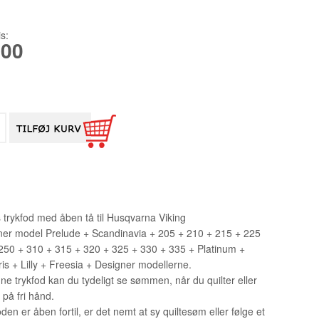
X6T
SINGER
-BRODERI TILBEHØR PR
-OVERLOCK TILBEHØR
-SYMASKINE TILBEHØR
-TRYKFØDDER SYMASKINE
-QUILT/PATCHWORK
7
-TEXI
-BRODERI TILBEHØR VR
-BRODERI TILBEHØR
-OVERLOCK TILBEHØR
-SYMASKINE TILBEHØR
-SAKSE
is:
,00
-UNITEX TRYKFØDDER/DELE
-OVERLOCK TILBEHØR
STABILISERING
NÅLE
-SCHMETZ NÅLE
-SYMASKINEOLIE
20
SPOLER OG ÆSKER
-ORGAN NÅLE
SPOLER TIL BERNINA OG BERNET
-SYMØNSTRE
-TASKER
NÅLE TIL INDUSTRIMASKINER
SPOLER TIL BROTHER
-SYNÅLE
1738 151
-PEDALER
-OVERLOCK/SPECIEL NÅLE
SPOLER TIL ELNA
-DIVERSE
1955 135
PÆRER TIL SYMASKINER
SPOLER TIL HUSQVARNA
-GAVEKORT
2140TP L
-RESERVEDELE
SPOLER TIL JANOME
3355 135
 trykfod med åben tå til Husqvarna Viking
-MARKEDSPLADS
SPOLER TIL PFAFF
6120 DCX
er model Prelude + Scandinavia + 205 + 210 + 215 + 225
250 + 310 + 315 + 320 + 325 + 330 + 335 + Platinum +
SPOLER TIL SINGER
DBXK5
ris + Lilly + Freesia + Designer modellerne.
DIVERSE SPOLER
EBX1567 
e trykfod kan du tydeligt se sømmen, når du quilter eller
 på fri hånd.
SPOLER TIL INDUSTRI
den er åben fortil, er det nemt at sy quiltesøm eller følge et