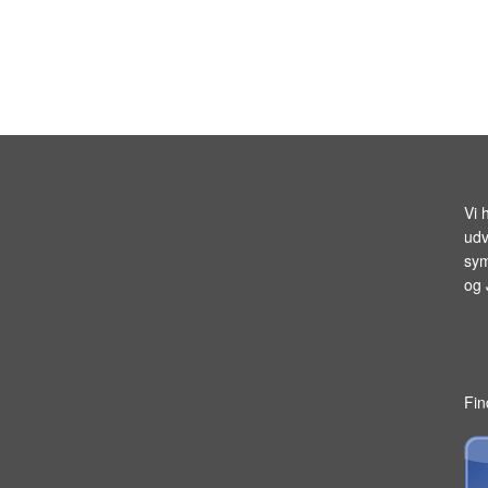
Vi 
udv
sym
og
Fin