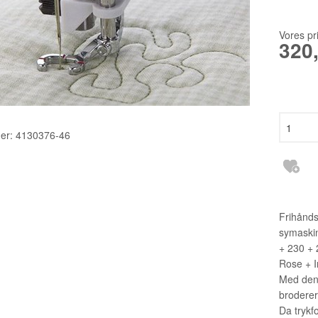
TILBEHØR
2140TP LW
RESERVEDELE INDUSTRI
3355 135X1
Vores pr
320
6120 DCX27
DBXK5
EBX1567 65
er:
4130376-46
Frihånds
symaskin
+ 230 + 
Rose + I
Med denn
broderer
Da trykfo