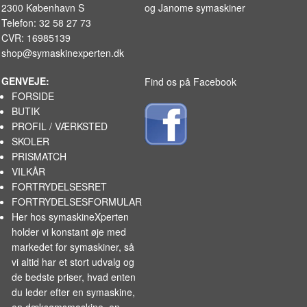
2300 København S
og
Janome symaskiner
Telefon: 32 58 27 73
CVR: 16985139
shop@symaskinexperten.dk
GENVEJE:
Find os på Facebook
FORSIDE
BUTIK
PROFIL / VÆRKSTED
SKOLER
PRISMATCH
VILKÅR
FORTRYDELSESRET
FORTRYDELSESFORMULAR
Her hos symaskineXperten
holder vi konstant øje med
markedet for
symaskiner
, så
vi altid har et stort udvalg og
de bedste priser, hvad enten
du leder efter en symaskine,
en dæksømsmaskine, en