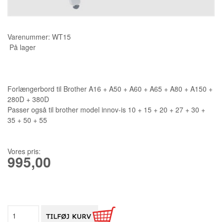
KURSER
Varenummer:
WT15
SCANNCUT
På lager
Forlængerbord til Brother A16 + A50 + A60 + A65 + A80 + A150 +
280D + 380D
Passer også til brother model innov-is 10 + 15 + 20 + 27 + 30 +
35 + 50 + 55
Vores pris:
995,00