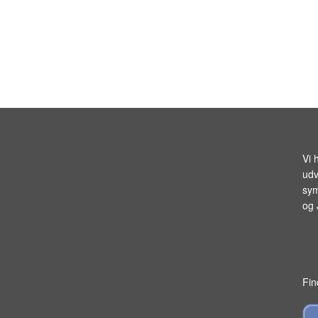
Vi 
udv
sym
og
Fin