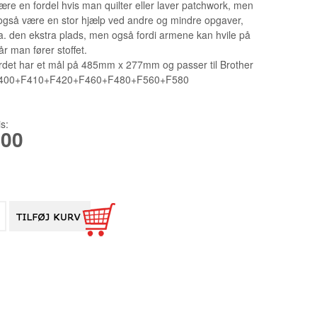
X6T
SINGER
-BRODERI TILBEHØR PR
-OVERLOCK TILBEHØR
-SYMASKINE TILBEHØR
-TRYKFØDDER SYMASKINE
-QUILT/PATCHWORK
være en fordel hvis man quilter eller laver patchwork, men
også være en stor hjælp ved andre og mindre opgaver,
7
-TEXI
-BRODERI TILBEHØR VR
-BRODERI TILBEHØR
-OVERLOCK TILBEHØR
-SYMASKINE TILBEHØR
-SAKSE
. den ekstra plads, men også fordi armene kan hvile på
r man fører stoffet.
-UNITEX TRYKFØDDER/DELE
-OVERLOCK TILBEHØR
STABILISERING
rdet har et mål på 485mm x 277mm og passer til Brother
NÅLE
-SCHMETZ NÅLE
-SYMASKINEOLIE
F400+F410+F420+F460+F480+F560+F580
20
SPOLER OG ÆSKER
-ORGAN NÅLE
SPOLER TIL BERNINA OG BERNET
-SYMØNSTRE
is:
-TASKER
NÅLE TIL INDUSTRIMASKINER
SPOLER TIL BROTHER
-SYNÅLE
1738 151
,00
-PEDALER
-OVERLOCK/SPECIEL NÅLE
SPOLER TIL ELNA
-DIVERSE
1955 135
PÆRER TIL SYMASKINER
SPOLER TIL HUSQVARNA
-GAVEKORT
2140TP L
-RESERVEDELE
SPOLER TIL JANOME
3355 135
-MARKEDSPLADS
SPOLER TIL PFAFF
6120 DCX
SPOLER TIL SINGER
DBXK5
DIVERSE SPOLER
EBX1567 
SPOLER TIL INDUSTRI