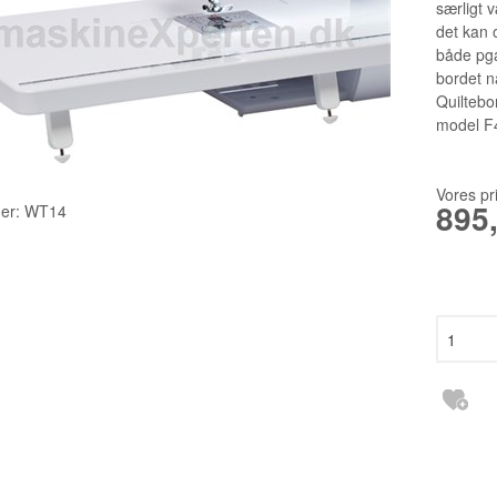
TILBEHØR
2140TP LW
særligt 
det kan 
RESERVEDELE INDUSTRI
3355 135X1
både pga
bordet nå
6120 DCX27
Quiltebo
DBXK5
model 
EBX1567 65
Vores pr
895
er:
WT14