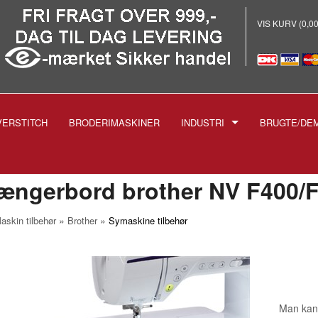
VIS KURV (0,0
VERSTITCH
BRODERIMASKINER
INDUSTRI
BRUGTE/DE
E
-INDUSTRISYMASKINER
-BRODERI
ængerbord brother NV F400/
-STRYGEANLÆG PROF.
»
»
askin tilbehør
Brother
Symaskine tilbehør
-SKÆREMASKINER
SPOLER TIL INDUSTRIMASK
NÅLE TIL INDUSTRIMASKIN
1738 1515
-TRYKFØDDER
1955 135X5
Man kan 