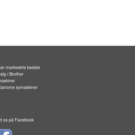
OPBEVARING TIL SPOLER
har markedets bedste
alg i
Brother
askiner
Janome symaskiner
d os på Facebook