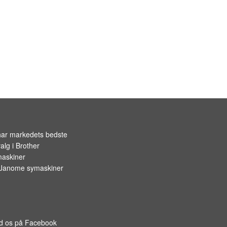
OPBEVARING TIL SPOLER
har markedets bedste
alg i
Brother
askiner
Janome symaskiner
d os på Facebook