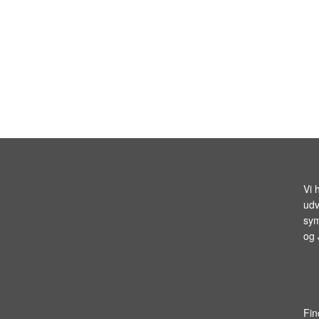
Vi 
udv
sym
og
Fin