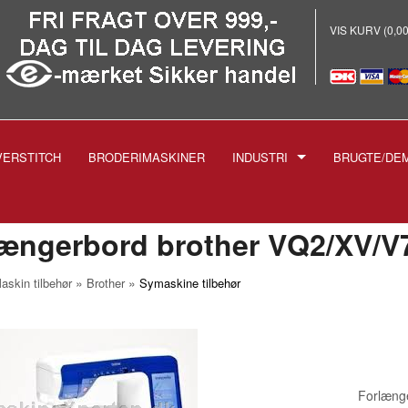
VIS KURV (0,0
VERSTITCH
BRODERIMASKINER
INDUSTRI
BRUGTE/DE
E
-INDUSTRISYMASKINER
-BRODERI
ængerbord brother VQ2/XV/V
-STRYGEANLÆG PROF.
»
»
askin tilbehør
Brother
Symaskine tilbehør
-SKÆREMASKINER
SPOLER TIL INDUSTRIMASK
NÅLE TIL INDUSTRIMASKIN
1738 1515
-TRYKFØDDER
1955 135X5
Forlænge