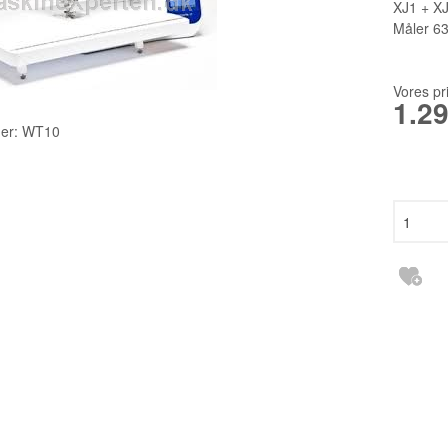
TILBEHØR
2140TP LW
XJ1 + XJ
Måler 6
RESERVEDELE INDUSTRI
3355 135X1
6120 DCX27
Vores pr
1.2
DBXK5
er:
WT10
EBX1567 65