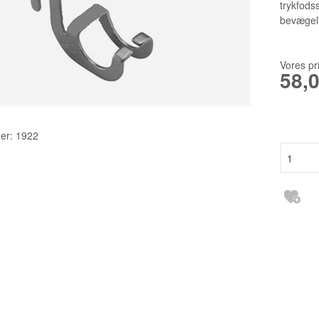
TILBEHØR
2140TP LW
trykfods
bevægels
RESERVEDELE INDUSTRI
3355 135X1
6120 DCX27
Vores pr
58,
DBXK5
EBX1567 65
er:
1922