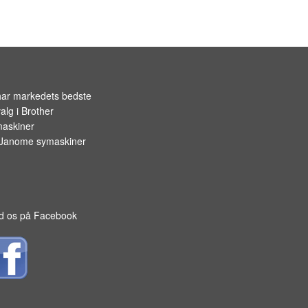
OPBEVARING TIL SPOLER
har markedets bedste
alg i
Brother
askiner
Janome symaskiner
d os på Facebook