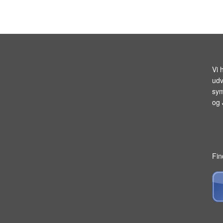
Vi 
udv
sym
og
Fin