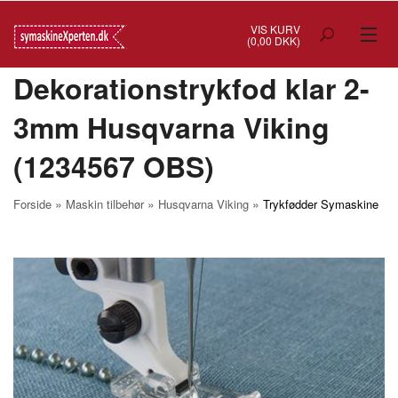
VIS KURV
(0,00 DKK)
Dekorationstrykfod klar 2-
TILBUD
3mm Husqvarna Viking
SYMASKINER
(1234567 OBS)
OVERLOCK
COVERSTITCH
»
»
»
Forside
Maskin tilbehør
Husqvarna Viking
Trykfødder Symaskine
BRODERIMASKINER
INDUSTRI
BRUGTE/DEMO
MASKIN TILBEHØR
SYTILBEHØR