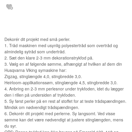
Dekorér dit projekt med små perler.
1. Tråd maskinen med usynlig polyestertråd som overtråd og
almindelig sytråd som undertråd.
2. Sæt den klare 2-3 mm dekorationstrykfod på.
3. Vælg en af følgende sømme, afhængigt af hvilken af dem din
Husqvarna Viking symaskine har:
Zigzag, stinglængde 4,0, stingbredde 3,0.
Heirloom-applikationssøm, stinglængde 4,5, stingbredde 3,0.
4. Anbring en 2-3 mm perlesnor under trykfoden, idet du lægger
den i rillen på undersiden af trykfoden.
5. Sy først perler på en rest af stoffet for at teste trådspændingen.
Mindsk om nødvendigt trådspændingen.
6. Dekorér dit projekt med perlerne. Sy langsomt. Ved visse
sømme kan det være nødvendigt at justere stinglængden, mens
du syr.
OBS: Denne trykfod kan ikke bruges på Emerald 122, 118 og