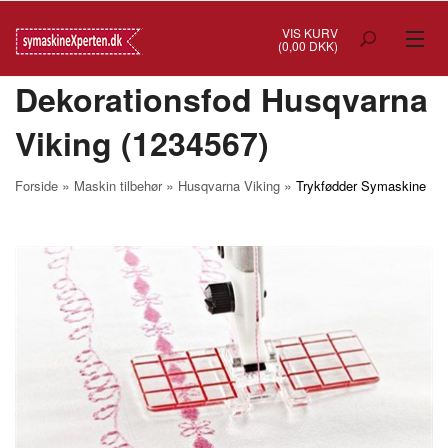
VIS KURV
(0,00 DKK)
Dekorationsfod Husqvarna
TILBUD
Viking (1234567)
SYMASKINER
OVERLOCK
»
»
»
Forside
Maskin tilbehør
Husqvarna Viking
Trykfødder Symaskine
COVERSTITCH
BRODERIMASKINER
INDUSTRI
BRUGTE/DEMO
MASKIN TILBEHØR
SYTILBEHØR