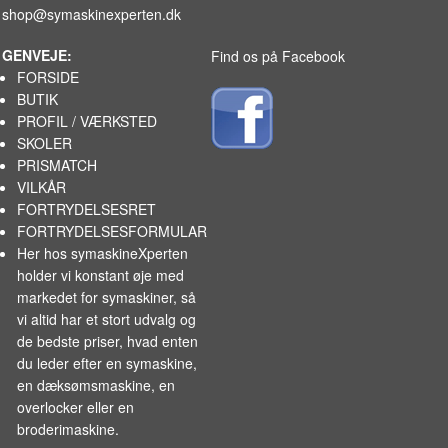
shop@symaskinexperten.dk
GENVEJE:
Find os på Facebook
FORSIDE
BUTIK
PROFIL / VÆRKSTED
SKOLER
PRISMATCH
VILKÅR
FORTRYDELSESRET
FORTRYDELSESFORMULAR
Her hos symaskineXperten
holder vi konstant øje med
markedet for
symaskiner
, så
vi altid har et stort udvalg og
de bedste priser, hvad enten
du leder efter en symaskine,
en dæksømsmaskine, en
overlocker eller en
broderimaskine.