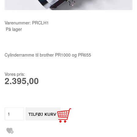
KURSER
Varenummer:
PRCLH1
SCANNCUT
På lager
Cylinderramme til brother PR1000 og PR655
Vores pris:
2.395,00