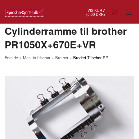
VIS KURV
(0,00 DKK)
Cylinderramme til brother
TILBUD
PR1050X+670E+VR
SYMASKINER
OVERLOCK
»
»
»
Forside
Maskin tilbehør
Brother
Broderi Tilbehør PR
COVERSTITCH
BRODERIMASKINER
INDUSTRI
BRUGTE/DEMO
MASKIN TILBEHØR
SYTILBEHØR