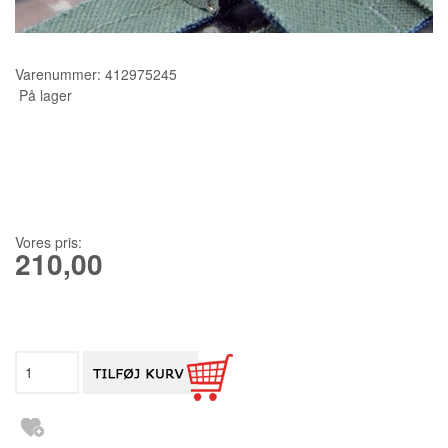
KURSER
Varenummer:
412975245
SCANNCUT
På lager
Vores pris:
210,00