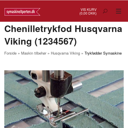
VIS KURV
(0,00 DKK)
Chenilletrykfod Husqvarna
TILBUD
Viking (1234567)
SYMASKINER
OVERLOCK
»
»
»
Forside
Maskin tilbehør
Husqvarna Viking
Trykfødder Symaskine
COVERSTITCH
BRODERIMASKINER
INDUSTRI
BRUGTE/DEMO
MASKIN TILBEHØR
SYTILBEHØR