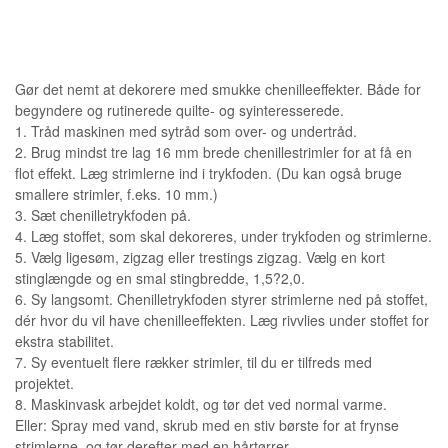
Gør det nemt at dekorere med smukke chenilleeffekter. Både for
begyndere og rutinerede quilte- og syinteresserede.
1. Tråd maskinen med sytråd som over- og undertråd.
2. Brug mindst tre lag 16 mm brede chenillestrimler for at få en
flot effekt. Læg strimlerne ind i trykfoden. (Du kan også bruge
smallere strimler, f.eks. 10 mm.)
3. Sæt chenilletrykfoden på.
4. Læg stoffet, som skal dekoreres, under trykfoden og strimlerne.
5. Vælg ligesøm, zigzag eller trestings zigzag. Vælg en kort
stinglængde og en smal stingbredde, 1,5?2,0.
6. Sy langsomt. Chenilletrykfoden styrer strimlerne ned på stoffet,
dér hvor du vil have chenilleeffekten. Læg rivvlies under stoffet for
ekstra stabilitet.
7. Sy eventuelt flere rækker strimler, til du er tilfreds med
projektet.
8. Maskinvask arbejdet koldt, og tør det ved normal varme.
Eller: Spray med vand, skrub med en stiv børste for at frynse
strimlerne, og tør derefter med en hårtørrer.