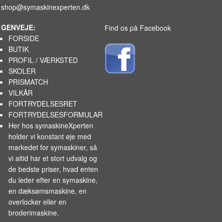
shop@symaskinexperten.dk
GENVEJE:
Find os på Facebook
FORSIDE
BUTIK
PROFIL / VÆRKSTED
SKOLER
PRISMATCH
VILKÅR
FORTRYDELSESRET
FORTRYDELSESFORMULAR
Her hos symaskineXperten
holder vi konstant øje med
markedet for
symaskiner
, så
vi altid har et stort udvalg og
de bedste priser, hvad enten
du leder efter en symaskine,
en dæksømsmaskine, en
overlocker eller en
broderimaskine.