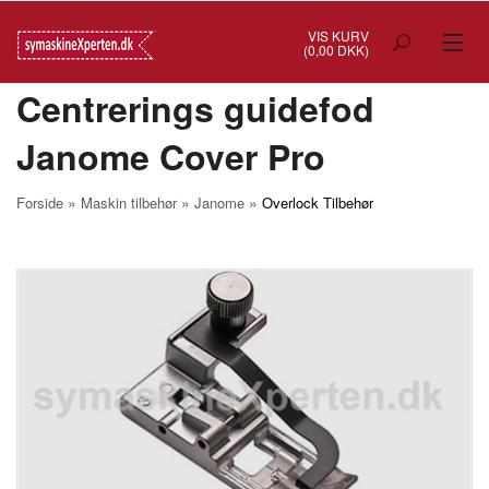
VIS KURV
(0,00 DKK)
Centrerings guidefod
TILBUD
Janome Cover Pro
SYMASKINER
OVERLOCK
»
»
»
Forside
Maskin tilbehør
Janome
Overlock Tilbehør
COVERSTITCH
BRODERIMASKINER
INDUSTRI
BRUGTE/DEMO
MASKIN TILBEHØR
SYTILBEHØR