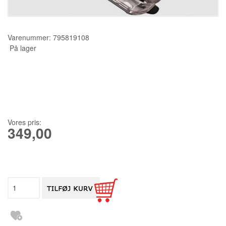
KURSER
Varenummer:
795819108
SCANNCUT
På lager
Vores pris:
349,00