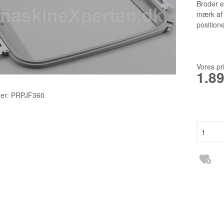
TILBEHØR
2140TP LW
Broder e
mærk af
RESERVEDELE INDUSTRI
3355 135X1
position
6120 DCX27
DBXK5
Vores pr
1.8
EBX1567 65
er:
PRPJF360