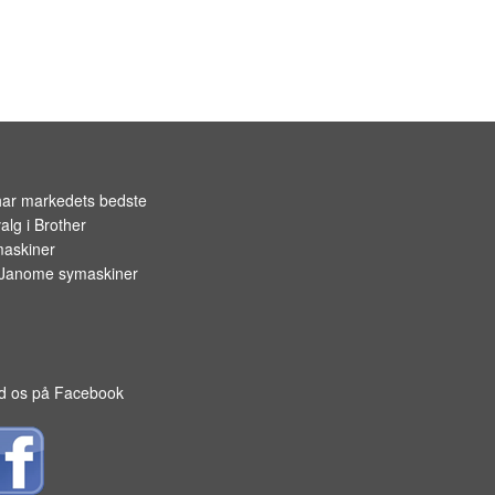
OPBEVARING TIL SPOLER
har markedets bedste
alg i
Brother
askiner
Janome symaskiner
d os på Facebook