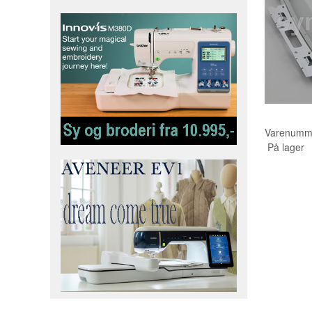
Varenumm
På lager