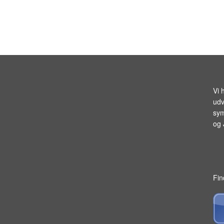
Vi 
udv
sym
og
Fin