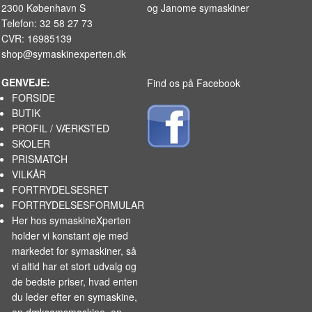
2300 København S
og
Janome symaskiner
Telefon: 32 58 27 73
CVR: 16985139
shop@symaskinexperten.dk
GENVEJE:
Find os på Facebook
FORSIDE
BUTIK
PROFIL / VÆRKSTED
SKOLER
PRISMATCH
VILKÅR
FORTRYDELSESRET
FORTRYDELSESFORMULAR
Her hos symaskineXperten
holder vi konstant øje med
markedet for
symaskiner
, så
vi altid har et stort udvalg og
de bedste priser, hvad enten
du leder efter en symaskine,
en dæksømsmaskine, en