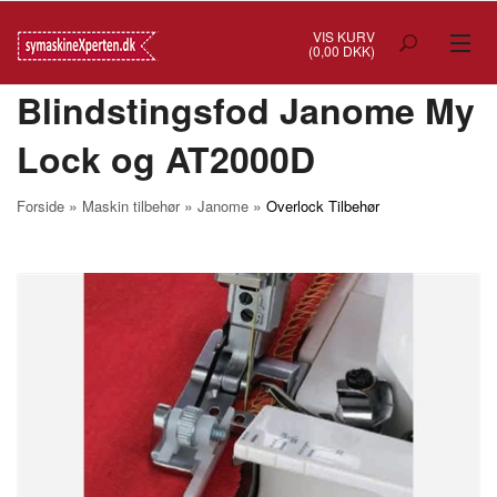
VIS KURV
(0,00 DKK)
Blindstingsfod Janome My
TILBUD
Lock og AT2000D
SYMASKINER
OVERLOCK
»
»
»
Forside
Maskin tilbehør
Janome
Overlock Tilbehør
COVERSTITCH
BRODERIMASKINER
INDUSTRI
BRUGTE/DEMO
MASKIN TILBEHØR
SYTILBEHØR