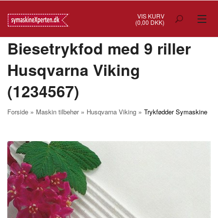
VIS KURV
(0,00 DKK)
Biesetrykfod med 9 riller
TILBUD
Husqvarna Viking
SYMASKINER
(1234567)
OVERLOCK
COVERSTITCH
»
»
»
Forside
Maskin tilbehør
Husqvarna Viking
Trykfødder Symaskine
BRODERIMASKINER
INDUSTRI
BRUGTE/DEMO
MASKIN TILBEHØR
SYTILBEHØR