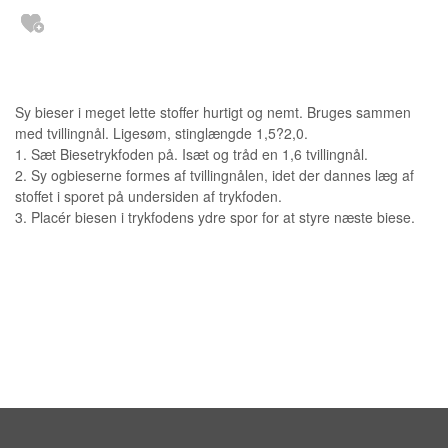
Sy bieser i meget lette stoffer hurtigt og nemt. Bruges sammen
med tvillingnål. Ligesøm, stinglængde 1,5?2,0.
1. Sæt Biesetrykfoden på. Isæt og tråd en 1,6 tvillingnål.
2. Sy ogbieserne formes af tvillingnålen, idet der dannes læg af
stoffet i sporet på undersiden af trykfoden.
3. Placér biesen i trykfodens ydre spor for at styre næste biese.