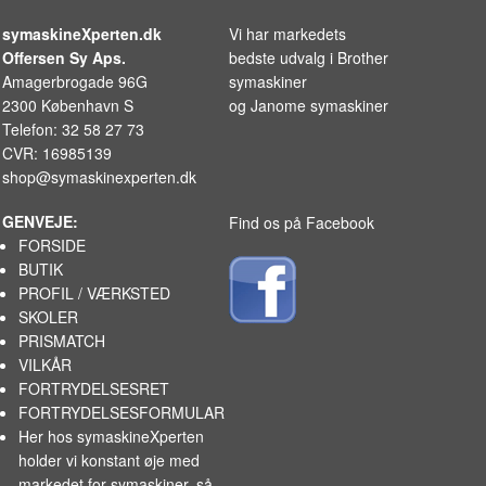
symaskineXperten.dk
Vi har markedets
Offersen Sy Aps.
bedste udvalg i
Brother
Amagerbrogade 96G
symaskiner
2300 København S
og
Janome symaskiner
Telefon: 32 58 27 73
CVR: 16985139
shop@symaskinexperten.dk
GENVEJE:
Find os på Facebook
FORSIDE
BUTIK
PROFIL / VÆRKSTED
SKOLER
PRISMATCH
VILKÅR
FORTRYDELSESRET
FORTRYDELSESFORMULAR
Her hos symaskineXperten
holder vi konstant øje med
markedet for
symaskiner
, så