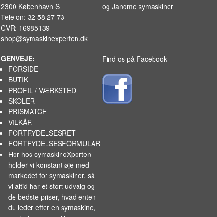
2300 København S
og
Janome symaskiner
Telefon: 32 58 27 73
CVR: 16985139
shop@symaskinexperten.dk
GENVEJE:
Find os på Facebook
FORSIDE
BUTIK
PROFIL / VÆRKSTED
SKOLER
PRISMATCH
VILKÅR
FORTRYDELSESRET
FORTRYDELSESFORMULAR
Her hos symaskineXperten
holder vi konstant øje med
markedet for
symaskiner
, så
vi altid har et stort udvalg og
de bedste priser, hvad enten
du leder efter en symaskine,