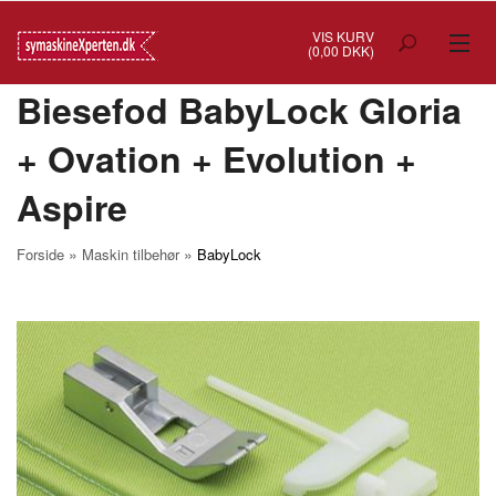
VIS KURV
(0,00 DKK)
Biesefod BabyLock Gloria
TILBUD
+ Ovation + Evolution +
SYMASKINER
Aspire
OVERLOCK
COVERSTITCH
»
»
Forside
Maskin tilbehør
BabyLock
BRODERIMASKINER
INDUSTRI
BRUGTE/DEMO
MASKIN TILBEHØR
SYTILBEHØR