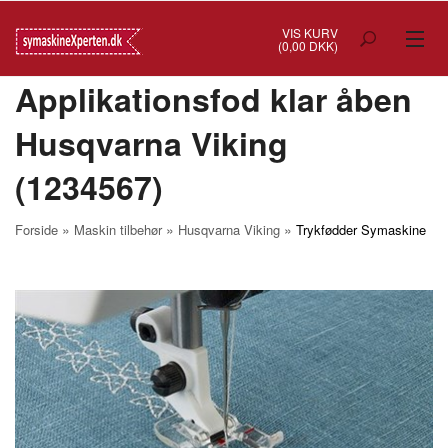
VIS KURV
(0,00 DKK)
Applikationsfod klar åben
TILBUD
Husqvarna Viking
SYMASKINER
(1234567)
OVERLOCK
COVERSTITCH
»
»
»
Forside
Maskin tilbehør
Husqvarna Viking
Trykfødder Symaskine
BRODERIMASKINER
INDUSTRI
BRUGTE/DEMO
MASKIN TILBEHØR
SYTILBEHØR